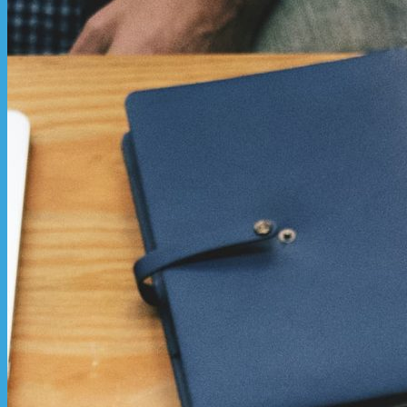
Jasa Transfer Pricing
Jasa Akuntansi dan Audit
Jasa Hukum
Tim Kami
Artikel
Kontak Kami
Bahasa
Inggris
Indonesia
Penawaran