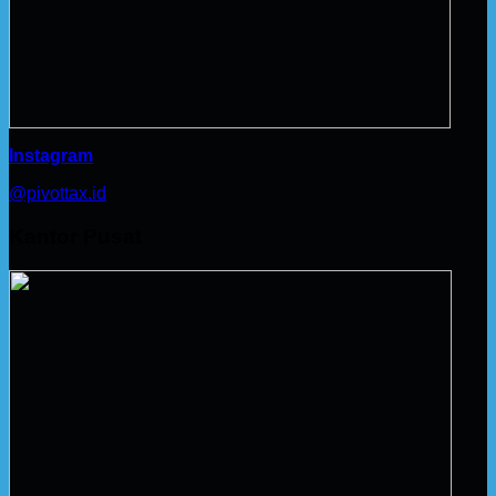
Instagram
@pivottax.id
Kantor Pusat