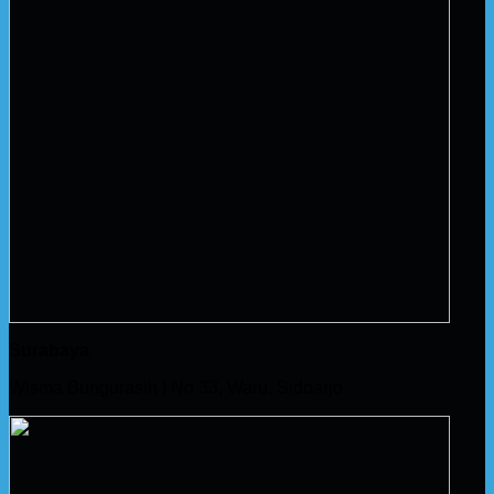
Surabaya
Wisma Bungurasih I No 33, Waru, Sidoarjo