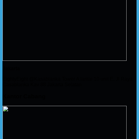
Jakarta
EightyEight @Kasablanka Tower A lantai 10 unit E, Jl Raya
Casablanka Kav 88 Jakarta Selatan
Kantor Cabang