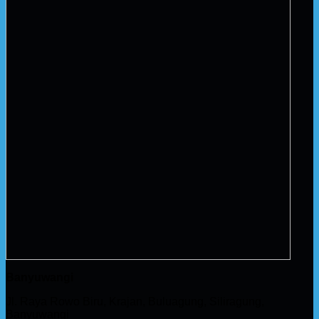
Banyuwangi
Jl. Raya Rowo Biru, Krajan, Buluagung, Siliragung,
Banyuwangi