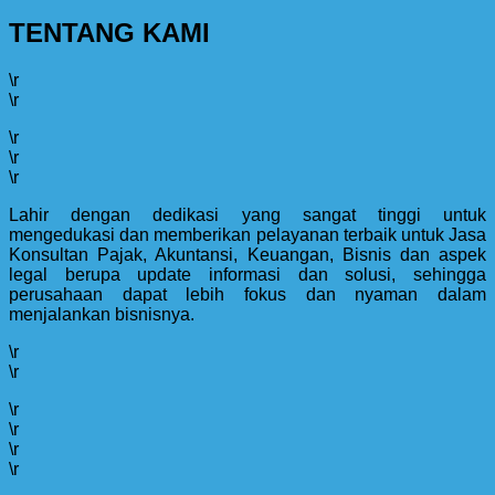
TENTANG KAMI
\r
\r
\r
\r
\r
Lahir dengan dedikasi yang sangat tinggi untuk
mengedukasi dan memberikan pelayanan terbaik untuk Jasa
Konsultan Pajak, Akuntansi, Keuangan, Bisnis dan aspek
legal berupa update informasi dan solusi, sehingga
perusahaan dapat lebih fokus dan nyaman dalam
menjalankan bisnisnya.
\r
\r
\r
\r
\r
\r