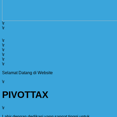
\r
\r
\r
\r
\r
\r
\r
\r
Selamat Datang di Website
\r
PIVOTTAX
\r
Lahir dengan dedikasi yang sangat tinggi untuk