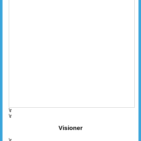
\r
\r
Visioner
\r