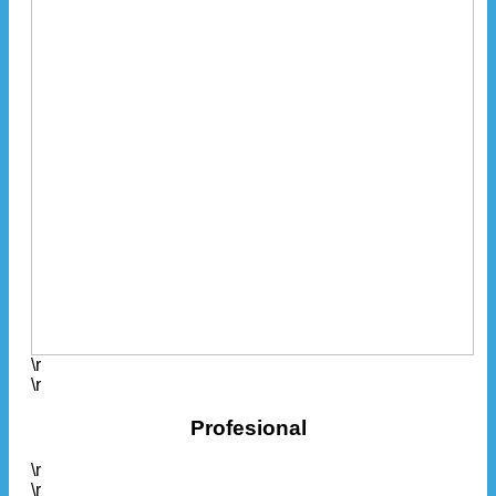
\r
\r
Profesional
\r
\r