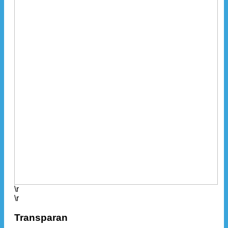
\r
\r
Transparan