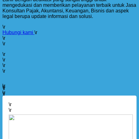
mengedukasi dan memberikan pelayanan terbaik untuk Jasa
Konsultan Pajak, Akuntansi, Keuangan, Bisnis dan aspek
legal berupa update informasi dan solusi.
\r
Hubungi kami
\r
\r
\r
\r
\r
\r
\r
\r
\r
\r
\r
\r
\r
\r