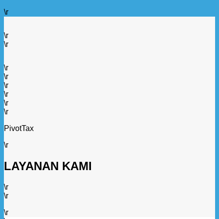
\r
\r
\r
\r
\r
\r
\r
\r
\r
PivotTax
\r
LAYANAN KAMI
\r
\r
\r