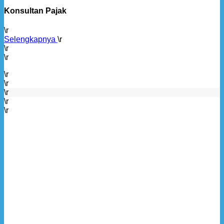
Konsultan
Pajak
\r
Selengkapnya
\r
\r
\r
\r
\r
\r
\r
\r