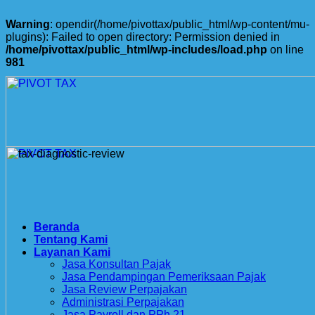
Warning
: opendir(/home/pivottax/public_html/wp-content/mu-
plugins): Failed to open directory: Permission denied in
/home/pivottax/public_html/wp-includes/load.php
on line
981
Skip
to
content
Beranda
Tentang Kami
Layanan Kami
Jasa Konsultan Pajak
Jasa Pendampingan Pemeriksaan Pajak
Jasa Review Perpajakan
Administrasi Perpajakan
Jasa Payroll dan PPh 21